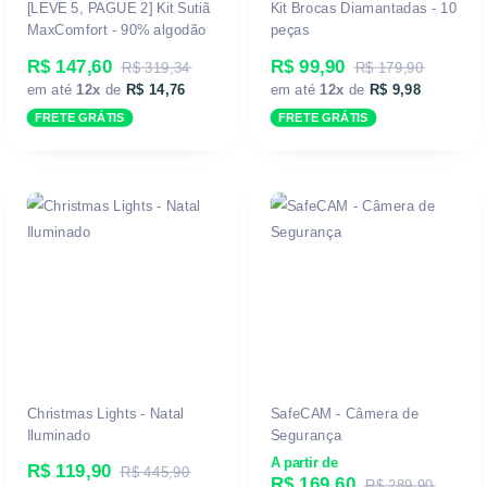
[LEVE 5, PAGUE 2] Kit Sutiã
Kit Brocas Diamantadas - 10
MaxComfort - 90% algodão
peças
R$ 147,60
R$ 99,90
R$ 319,34
R$ 179,90
em até
12x
de
R$ 14,76
em até
12x
de
R$ 9,98
FRETE GRÁTIS
FRETE GRÁTIS
Christmas Lights - Natal
SafeCAM - Câmera de
Iluminado
Segurança
A partir de
R$ 119,90
R$ 445,90
R$ 169,60
R$ 289,90