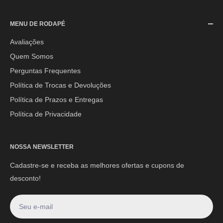
SAC (Serviço de Atendimento ao Consumidor)
MENU DE RODAPÉ
Segunda à Sexta-feira: 08h às 17h30min
Sábado: 08h às 12h
Avaliações
Quem Somos
E-mail:
contato@mpoutlethome.com
Perguntas Frequentes
WhatsApp:
(44) 9 8856-3798
Política de Trocas e Devoluções
Política de Prazos e Entregas
Política de Privacidade
NOSSA NEWSLETTER
Cadastre-se e receba as melhores ofertas e cupons de
desconto!
Seu e-mail