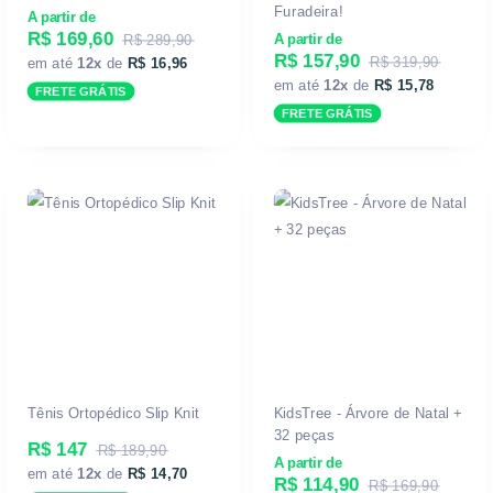
Furadeira!
A partir de
R$ 169,60
R$ 289,90
A partir de
R$ 157,90
R$ 319,90
em até
12x
de
R$ 16,96
em até
12x
de
R$ 15,78
FRETE GRÁTIS
FRETE GRÁTIS
Tênis Ortopédico Slip Knit
KidsTree - Árvore de Natal +
32 peças
R$ 147
R$ 189,90
A partir de
em até
12x
de
R$ 14,70
R$ 114,90
R$ 169,90