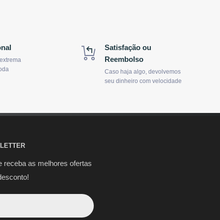
onal
Satisfação ou
Reembolso
 extrema
oda
Caso haja algo, devolvemos
seu dinheiro com velocidade
LETTER
e receba as melhores ofertas
desconto!