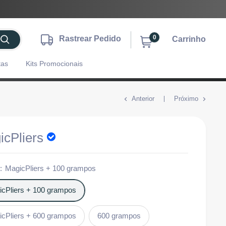
0
Rastrear Pedido
Carrinho
tas
Kits Promocionais
Anterior
Próximo
icPliers
o:
MagicPliers + 100 grampos
icPliers + 100 grampos
icPliers + 600 grampos
600 grampos