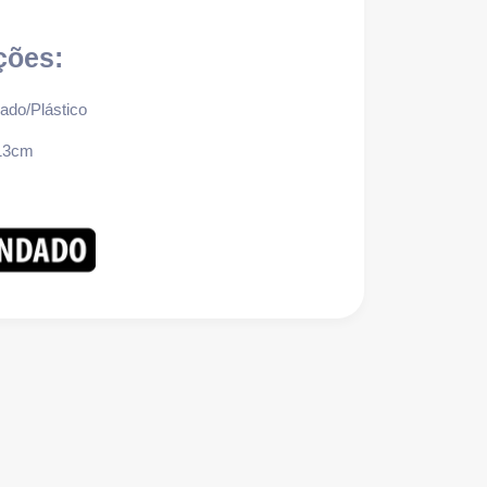
ções:
ado/Plástico
13cm