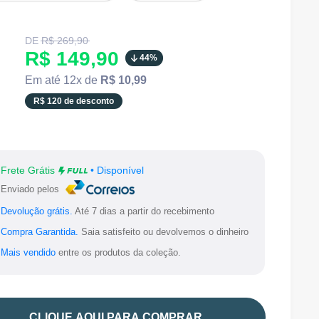
Translation
DE
R$ 269,90
missing:
Translation
R$ 149,90
44%
pt-
BR.product.general.regular_price
missing:
Em até 12x de
R$ 10,99
pt-
R$ 120 de desconto
BR.product.general.sale_price
Frete Grátis
• Disponível
Enviado pelos
Devolução grátis.
Até 7 dias a partir do recebimento
Compra Garantida.
Saia satisfeito ou devolvemos o dinheiro
Mais vendido
entre os produtos da coleção.
CLIQUE AQUI PARA COMPRAR