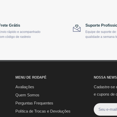
Frete Grátis
Suporte Profissi
nvio rápido e acompanhado
Equipe de suporte de
om código de rastreio
qualidade a semana t
MENU DE RODAPÉ
NOSSA NEWS
Avaliações
Cadastre-se 
e cupons de 
Quem Somos
Perguntas Frequentes
Seu e-mail
Política de Trocas e Devoluções