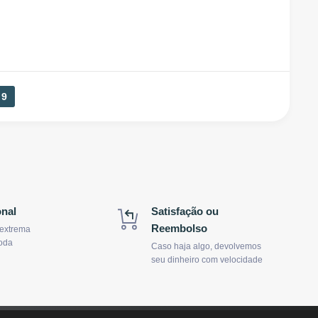
9
onal
Satisfação ou
Reembolso
 extrema
oda
Caso haja algo, devolvemos
seu dinheiro com velocidade