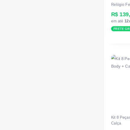
Relógio Fe
R$ 139
em até
12
FRETE GR
Kit 8 Peça
Calça