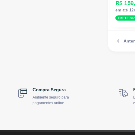
R$ 159
em até
12
FRETE GR
Anter
Compra Segura
Ambiente seguro para
E
pagamentos online
c