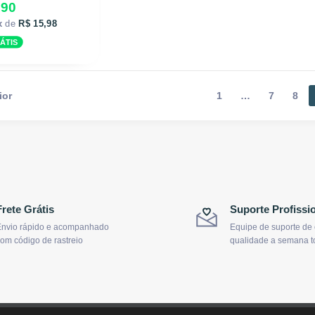
,90
x
de
R$ 15,98
ÁTIS
ior
1
…
7
8
Frete Grátis
Suporte Profissi
nvio rápido e acompanhado
Equipe de suporte de
om código de rastreio
qualidade a semana t