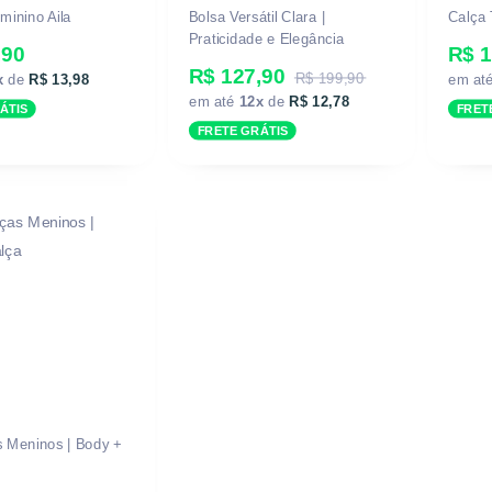
minino Aila
Bolsa Versátil Clara |
Calça 
Praticidade e Elegância
,90
R$ 1
R$ 127,90
R$ 199,90
x
de
R$ 13,98
em at
em até
12x
de
R$ 12,78
ÁTIS
FRET
FRETE GRÁTIS
s Meninos | Body +