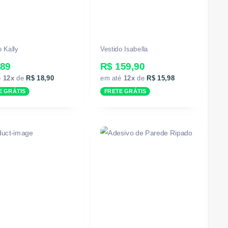
o Kally
Vestido Isabella
189
R$ 159,90
é
12x
de
R$ 18,90
em até
12x
de
R$ 15,98
E GRÁTIS
FRETE GRÁTIS