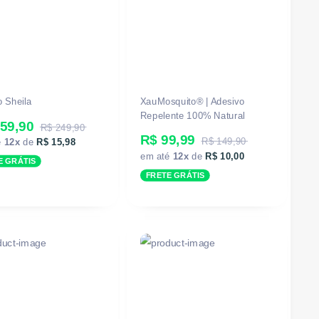
o Sheila
XauMosquito® | Adesivo
Repelente 100% Natural
59,90
R$ 249,90
R$ 99,99
R$ 149,90
é
12x
de
R$ 15,98
em até
12x
de
R$ 10,00
E GRÁTIS
FRETE GRÁTIS