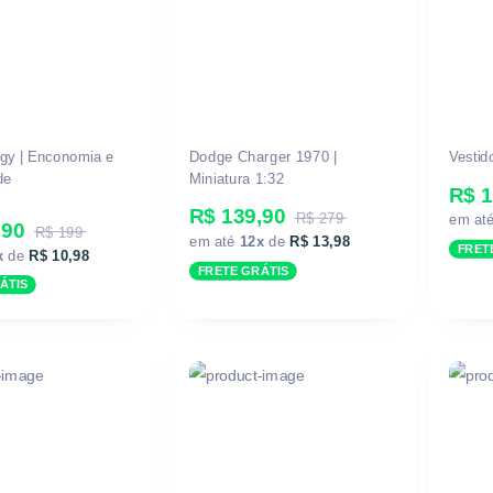
gy | Enconomia e
Dodge Charger 1970 |
Vestid
de
Miniatura 1:32
R$ 1
R$ 139,90
R$ 279
em at
,90
R$ 199
em até
12x
de
R$ 13,98
FRET
x
de
R$ 10,98
FRETE GRÁTIS
ÁTIS