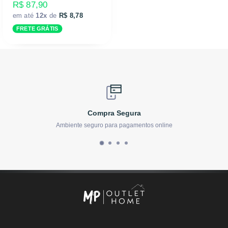
R$ 87,90
em até
12x
de
R$ 8,78
FRETE GRÁTIS
Compra Segura
Ambiente seguro para pagamentos online
E