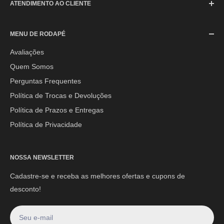
ATENDIMENTO AO CLIENTE
SAC (Serviço de Atendimento ao Consumidor)
MENU DE RODAPÉ
Segunda à Sexta-feira: 08h às 17h30min
Sábado: 08h às 12h
Avaliações
Quem Somos
E-mail:
contato@mpoutlethome.com
Perguntas Frequentes
WhatsApp:
(44) 9 8856-3798
Política de Trocas e Devoluções
Política de Prazos e Entregas
Política de Privacidade
NOSSA NEWSLETTER
Cadastre-se e receba as melhores ofertas e cupons de
desconto!
Seu e-mail