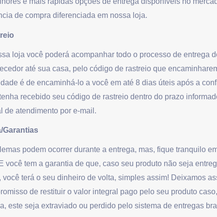
hores e mais rápidas opções de entrega disponíveis no merca
cia de compra diferenciada em nossa loja.
reio
a loja você poderá acompanhar todo o processo de entrega do
ecedor até sua casa, pelo código de rastreio que encaminharem
dade é de encaminhá-lo a você em até 8 dias úteis após a con
enha recebido seu código de rastreio dentro do prazo informad
l de atendimento por e-mail.
/Garantias
mas podem ocorrer durante a entrega, mas, fique tranquilo em
cê tem a garantia de que, caso seu produto não seja entreg
 você terá o seu dinheiro de volta, simples assim! Deixamos a
misso de restituir o valor integral pago pelo seu produto caso,
, este seja extraviado ou perdido pelo sistema de entregas bras