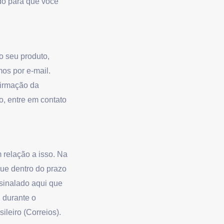
do para que você
 seu produto,
os por e-mail.
firmação da
o, entre em contato
 relação a isso. Na
ue dentro do prazo
ssinalado aqui que
 durante o
ileiro (Correios).