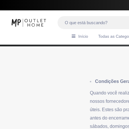
Início
Todas as Catego
Condições Ger
Quando você reali
nossos fornecedore
úteis. Estes são p
antes do encerrame
sábados, domingos 