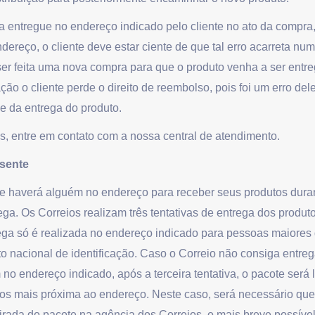
a entregue no endereço indicado pelo cliente no ato da compra
ereço, o cliente deve estar ciente de que tal erro acarreta num
 ser feita uma nova compra para que o produto venha a ser ent
ação o cliente perde o direito de reembolso, pois foi um erro de
e da entrega do produto.
, entre em contato com a nossa central de atendimento.
usente
ue haverá alguém no endereço para receber seus produtos duran
ega. Os Correios realizam três tentativas de entrega dos produt
ega só é realizada no endereço indicado para pessoas maiores
 nacional de identificação. Caso o Correio não consiga entreg
no endereço indicado, após a terceira tentativa, o pacote será 
os mais próxima ao endereço. Neste caso, será necessário que 
tirada do pacote na agência dos Correios, o mais breve possível