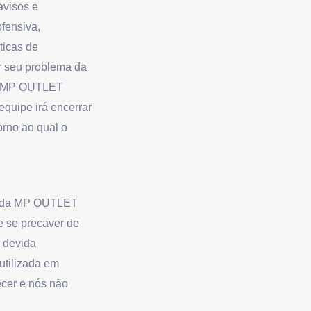
avisos e
fensiva,
ticas de
r seu problema da
pe MP OUTLET
quipe irá encerrar
orno ao qual o
le da MP OUTLET
e se precaver de
 devida
utilizada em
ecer e nós não