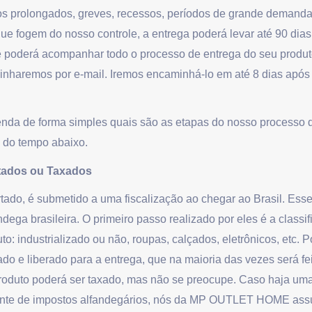
os prolongados, greves, recessos, períodos de grande demanda
ue fogem do nosso controle, a entrega poderá levar até 90 dias 
cê poderá acompanhar todo o processo de entrega do seu produt
inharemos por e-mail. Iremos encaminhá-lo em até 8 dias após
nda de forma simples quais são as etapas do nosso processo d
 do tempo abaixo.
tados ou Taxados
tado, é submetido a uma fiscalização ao chegar ao Brasil. Ess
ndega brasileira. O primeiro passo realizado por eles é a classi
to: industrializado ou não, roupas, calçados, eletrônicos, etc. 
ado e liberado para a entrega, que na maioria das vezes será fe
roduto poderá ser taxado, mas não se preocupe. Caso haja um
iente de impostos alfandegários, nós da MP OUTLET HOME as