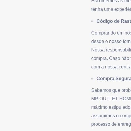
Escolhemos as mel
tenha uma experiên
Código de Rast
Comprando em noss
desde o nosso forn
Nossa responsabili
compra. Caso não t
com a nossa centra
Compra Segura
Sabemos que proble
MP OUTLET HOME vo
máximo estipulado,
assumimos o compro
processo de entrega