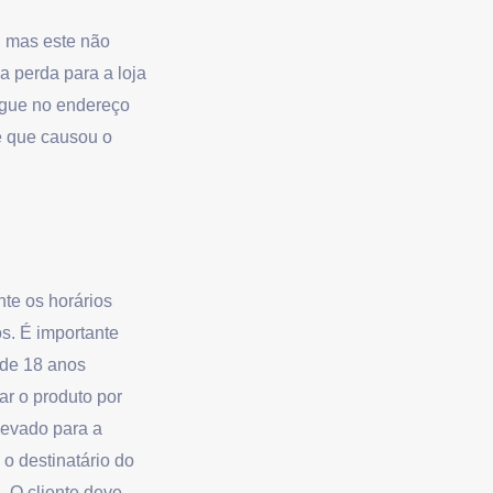
, mas este não
a perda para a loja
regue no endereço
le que causou o
te os horários
os. É importante
 de 18 anos
ar o produto por
levado para a
o destinatário do
. O cliente deve