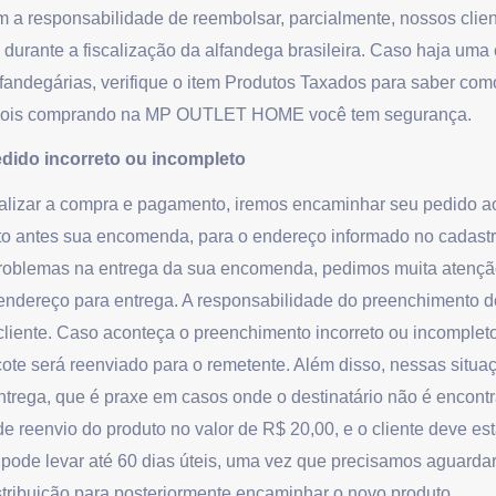
a responsabilidade de reembolsar, parcialmente, nossos clie
 durante a fiscalização da alfandega brasileira. Caso haja uma
alfandegárias, verifique o item Produtos Taxados para saber co
 pois comprando na MP OUTLET HOME você tem segurança.
dido incorreto ou incompleto
alizar a compra e pagamento, iremos encaminhar seu pedido a
to antes sua encomenda, para o endereço informado no cadastro
roblemas na entrega da sua encomenda, pedimos muita atenç
endereço para entrega. A responsabilidade do preenchimento 
cliente. Caso aconteça o preenchimento incorreto ou incomplet
cote será reenviado para o remetente. Além disso, nessas situ
 entrega, que é praxe em casos onde o destinatário não é encont
e reenvio do produto no valor de R$ 20,00, e o cliente deve est
 pode levar até 60 dias úteis, uma vez que precisamos aguardar
stribuição para posteriormente encaminhar o novo produto.