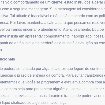
ensivo o comportamento de um cliente, estão instruídos a gerar 
is com a seguinte mensagem: “Sua mensagem foi considerada o
iva. Tal atitude é inaceitável e não está de acordo com as polí
resa. Por favor, mantenha a calma para que possamos resolve
ível ou iremos encerrar o atendimento. Atenciosamente, Equi
nte insista em apresentar comportamento inapropriado, nossa e
partir de então, o cliente perderá os direitos à devolução ou est
o.
icionais
to poderá ser afetada por alguns fatores que fogem do contro
enciar o prazo de entrega da compra. Para evitar transtornos 
, orientamos que vocês se programem e efetuem a compra com a
 a compra seja para presentear alguém ou com o intuito de ser 
ecial. Imprevistos e atrasos durante o transporte podem acont
 fique chateado se algo assim aconteça.