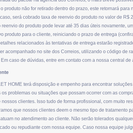
 o produto não for retirado dentro do prazo, este retornará para
caso, será cobrado taxa de reenvio do produto no valor de R$ 2
 o reenvio do produto pode levar até 35 dias úteis novamente, u
 produto para o cliente, reiniciando o prazo de entrega (confi
etalhes relacionados às tentativas de entrega estarão registrad
er acompanhado no site dos Correios, utilizando o código de ra
 Em caso de dúvidas, entre em contato com a nossa central de
ente
T HOME terá disposição e empenho para encontrar soluções 
os os problemas ou situações que possam ocorrer com as compr
 nossos clientes. Isso tudo de forma profissional, com muito re
ramos que nossos clientes deem o mesmo tipo de tratamento p
atuam no atendimento ao cliente. Não serão tolerados qualquer
ucado ou repudiante com nossa equipe. Caso nossa equipe jul