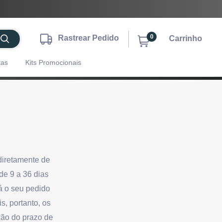
0
Rastrear Pedido
Carrinho
tas
Kits Promocionais
iretamente de
de 9 a 36 dias
á o seu pedido
, portanto, os
ção do prazo de