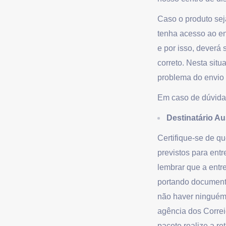
Caso o produto sej
tenha acesso ao end
e por isso, deverá
correto. Nesta situ
problema do envio 
Em caso de dúvidas
Destinatário A
Certifique-se de q
previstos para entr
lembrar que a entr
portando documento
não haver ninguém 
agência dos Correi
pacote realize a re