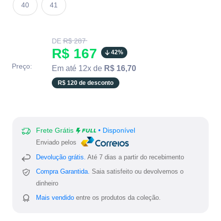
40
41
Translation
DE
R$ 287
missing:
Translation
R$ 167
42%
pt-
BR.product.general.regular_price
missing:
Preço:
Em até 12x de
R$ 16,70
pt-
R$ 120 de desconto
BR.product.general.sale_
Frete Grátis
• Disponível
Enviado pelos
Devolução grátis.
Até 7 dias a partir do recebimento
Compra Garantida.
Saia satisfeito ou devolvemos o
dinheiro
Mais vendido
entre os produtos da coleção.