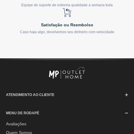
Equipe de suporte de extrema qualidade a semana toda
Satisfação ou Reembolso
Caso haja algo, devolvemos seu dinheiro com velocidade
ATENDIMENTO AO CLIENTE
SAC (Serviço de Atendimento ao Consumidor)
MENU DE RODAPÉ
Segunda à Sexta-feira: 08h às 17h30min
Sábado: 08h às 12h
Avaliações
Quem Somos