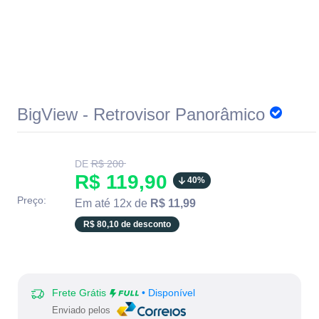
BigView - Retrovisor Panorâmico
Translation
DE
R$ 200
missing:
Translation
R$ 119,90
40%
pt-
BR.product.general.regular_price
missing:
Preço:
Em até 12x de
R$ 11,99
pt-
R$ 80,10 de desconto
BR.product.general.sale_
Frete Grátis
• Disponível
Enviado pelos