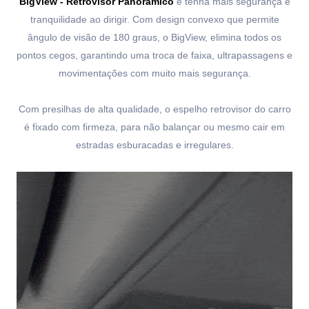
BigView - Retrovisor Panorâmico
e tenha mais segurança e
tranquilidade ao dirigir. Com design convexo que permite
ângulo de visão de 180 graus, o BigView, elimina todos os
pontos cegos, garantindo uma troca de faixa, ultrapassagens e
movimentações com muito mais segurança.
Com presilhas de alta qualidade, o espelho retrovisor do carro
é fixado com firmeza, para não balançar ou mesmo cair em
estradas esburacadas e irregulares.