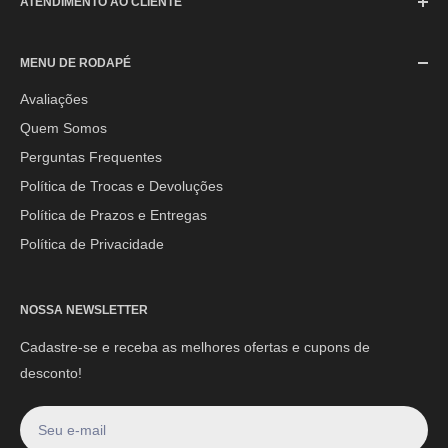
ATENDIMENTO AO CLIENTE
SAC (Serviço de Atendimento ao Consumidor)
MENU DE RODAPÉ
Segunda à Sexta-feira: 08h às 17h30min
Sábado: 08h às 12h
Avaliações
Quem Somos
E-mail:
contato@mpoutlethome.com
Perguntas Frequentes
WhatsApp:
(44) 9 8856-3798
Política de Trocas e Devoluções
Política de Prazos e Entregas
Política de Privacidade
NOSSA NEWSLETTER
Cadastre-se e receba as melhores ofertas e cupons de
desconto!
Seu e-mail