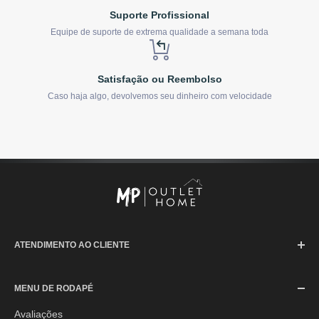
Suporte Profissional
Equipe de suporte de extrema qualidade a semana toda
Satisfação ou Reembolso
Caso haja algo, devolvemos seu dinheiro com velocidade
ATENDIMENTO AO CLIENTE
SAC (Serviço de Atendimento ao Consumidor)
MENU DE RODAPÉ
Segunda à Sexta-feira: 08h às 17h30min
Sábado: 08h às 12h
Avaliações