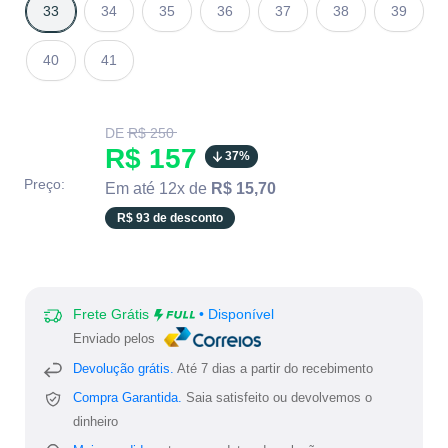
33
34
35
36
37
38
39
40
41
Translation
DE
R$ 250
missing:
Translation
R$ 157
37%
pt-
BR.product.general.regular_price
missing:
Preço:
Em até 12x de
R$ 15,70
pt-
R$ 93 de desconto
BR.product.general.sale_
Frete Grátis
• Disponível
Enviado pelos
Devolução grátis.
Até 7 dias a partir do recebimento
Compra Garantida.
Saia satisfeito ou devolvemos o
dinheiro