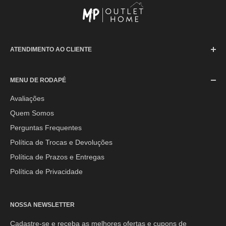
ATENDIMENTO AO CLIENTE
SAC (Serviço de Atendimento ao Consumidor)
MENU DE RODAPÉ
Segunda à Sexta-feira: 08h às 17h30min
Sábado: 08h às 12h
Avaliações
Quem Somos
E-mail:
contato@mpoutlethome.com
Perguntas Frequentes
WhatsApp:
(44) 9 8856-3798
Política de Trocas e Devoluções
Política de Prazos e Entregas
Política de Privacidade
NOSSA NEWSLETTER
Cadastre-se e receba as melhores ofertas e cupons de