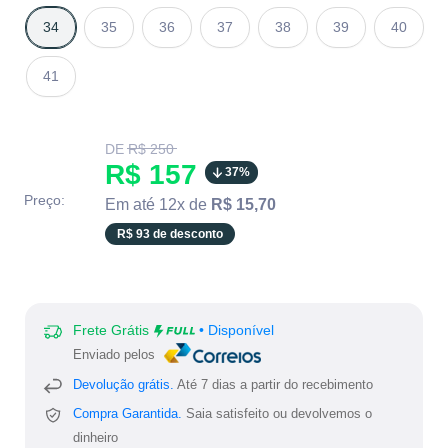
34
35
36
37
38
39
40
41
Translation
DE
R$ 250
missing:
Translation
R$ 157
37%
pt-
BR.product.general.regular_price
missing:
Preço:
Em até 12x de
R$ 15,70
pt-
R$ 93 de desconto
BR.product.general.sale_
Frete Grátis
• Disponível
Enviado pelos
Devolução grátis.
Até 7 dias a partir do recebimento
Compra Garantida.
Saia satisfeito ou devolvemos o
dinheiro