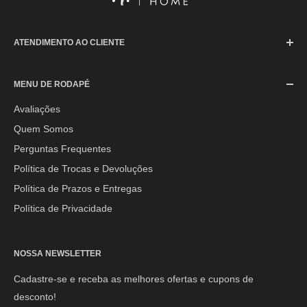
ATENDIMENTO AO CLIENTE
SAC (Serviço de Atendimento ao Consumidor)
MENU DE RODAPÉ
Segunda à Sexta-feira: 08h às 17h30min
Sábado: 08h às 12h
Avaliações
Quem Somos
E-mail:
contato@mpoutlethome.com
Perguntas Frequentes
WhatsApp:
(44) 9 8856-3798
Política de Trocas e Devoluções
Política de Prazos e Entregas
Política de Privacidade
NOSSA NEWSLETTER
Cadastre-se e receba as melhores ofertas e cupons de
desconto!