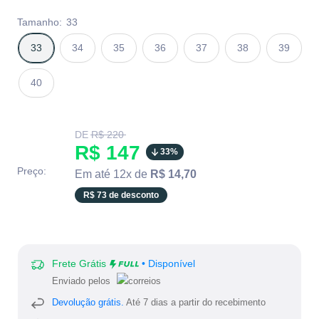
Tamanho:
33
33
34
35
36
37
38
39
40
Translation
DE
R$ 220
missing:
Translation
R$ 147
33%
pt-
BR.product.general.regular_price
missing:
Preço:
Em até 12x de
R$ 14,70
pt-
R$ 73 de desconto
BR.product.general.sale_
Frete Grátis
• Disponível
Enviado pelos
Devolução grátis.
Até 7 dias a partir do recebimento