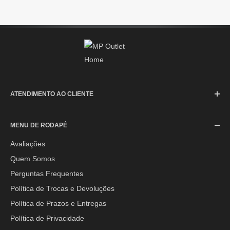
ATENDIMENTO AO CLIENTE
SAC (Serviço de Atendimento ao Consumidor)
MENU DE RODAPÉ
Segunda à Sexta-feira: 08h às 17h30min
Sábado: 08h às 12h
Avaliações
Quem Somos
E-mail:
contato@mpoutlethome.com
Perguntas Frequentes
WhatsApp:
(44) 9 8856-3798
Política de Trocas e Devoluções
Política de Prazos e Entregas
Política de Privacidade