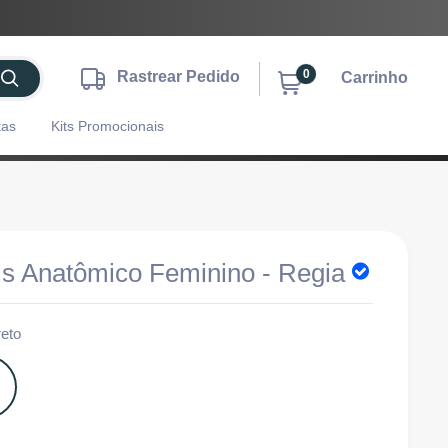
0
Rastrear Pedido
Carrinho
tas
Kits Promocionais
is Anatômico Feminino - Regia
reto