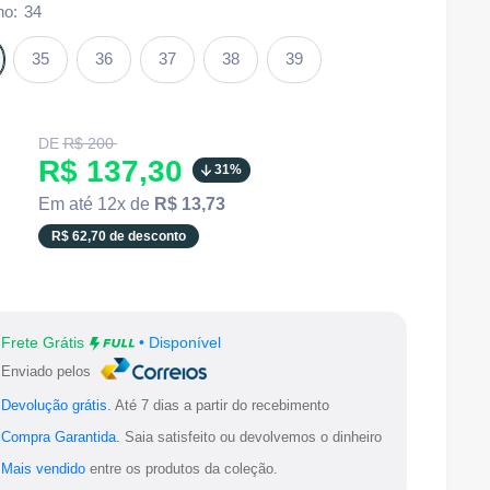
ho:
34
35
36
37
38
39
Translation
DE
R$ 200
missing:
Translation
R$ 137,30
31%
pt-
BR.product.general.regular_price
missing:
Em até 12x de
R$ 13,73
pt-
R$ 62,70 de desconto
BR.product.general.sale_price
Frete Grátis
• Disponível
Enviado pelos
Devolução grátis.
Até 7 dias a partir do recebimento
Compra Garantida.
Saia satisfeito ou devolvemos o dinheiro
Mais vendido
entre os produtos da coleção.