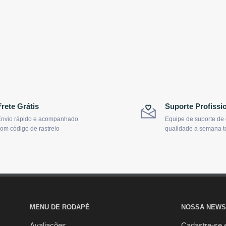
Frete Grátis
Suporte Profissi
nvio rápido e acompanhado
Equipe de suporte de
om código de rastreio
qualidade a semana t
MENU DE RODAPÉ
NOSSA NEWS
Avaliações
Cadastre-se 