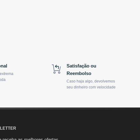
onal
Satisfação ou
Reembolso
 extrema
oda
Caso haja algo, devolvemos
seu dinheiro com velocidade
LETTER
e receba as melhores ofertas