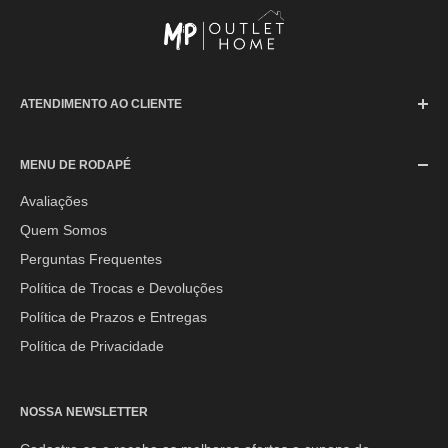
ATENDIMENTO AO CLIENTE
SAC (Serviço de Atendimento ao Consumidor)
MENU DE RODAPÉ
Segunda à Sexta-feira: 08h às 17h30min
Sábado: 08h às 12h
Avaliações
Quem Somos
E-mail:
contato@mpoutlethome.com
Perguntas Frequentes
WhatsApp:
(44) 9 8856-3798
Política de Trocas e Devoluções
Política de Prazos e Entregas
Política de Privacidade
NOSSA NEWSLETTER