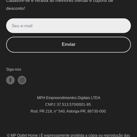
Cadastre-se e receba as melhores ofertas e cupons de
desconto!
Seu e-mail
Enviar
Siga-nos
MPH Empreendimentos Digitais LTDA
CNPJ: 37.513.570/0001-95.
Rod. PR 218, n° 540, Astorga-PR, 86730-000.
© MP Outlet Home |
É expressamente proibida a cópia ou reprodução das