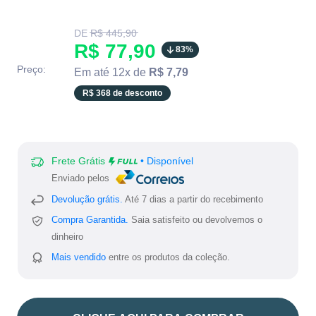
Translation
DE
R$ 445,90
missing:
Translation
R$ 77,90
83%
pt-
BR.product.general.regular_price
missing:
Preço:
Em até 12x de
R$ 7,79
pt-
R$ 368 de desconto
BR.product.general.sale_
Frete Grátis
• Disponível
Enviado pelos
Devolução grátis.
Até 7 dias a partir do recebimento
Compra Garantida.
Saia satisfeito ou devolvemos o
dinheiro
Mais vendido
entre os produtos da coleção.