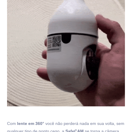
Com
lente em 360°
você não perderá nada em sua volta, sem
qualquer tipo de ponto cego, a
SafeCAM
se torna a câmera