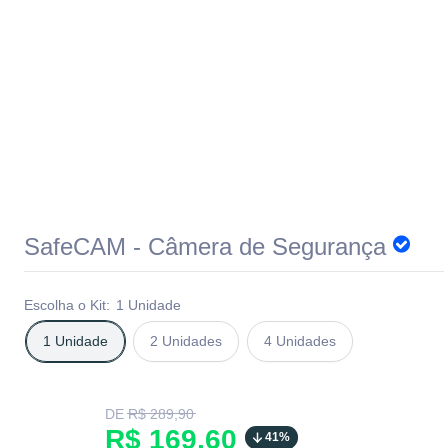
SafeCAM - Câmera de Segurança
Escolha o Kit:
1 Unidade
1 Unidade
2 Unidades
4 Unidades
Translation
DE
R$ 289,90
missing:
Translation
R$ 169,60
41%
pt-