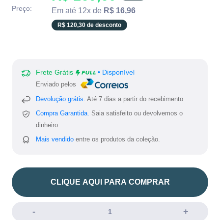
BR.product.general.regular_price
missing:
Preço:
Em até 12x de
R$ 16,96
pt-
R$ 120,30 de desconto
BR.product.general.sale_
Frete Grátis
• Disponível
Enviado pelos
Devolução grátis.
Até 7 dias a partir do recebimento
Compra Garantida.
Saia satisfeito ou devolvemos o
dinheiro
Mais vendido
entre os produtos da coleção.
CLIQUE AQUI PARA COMPRAR