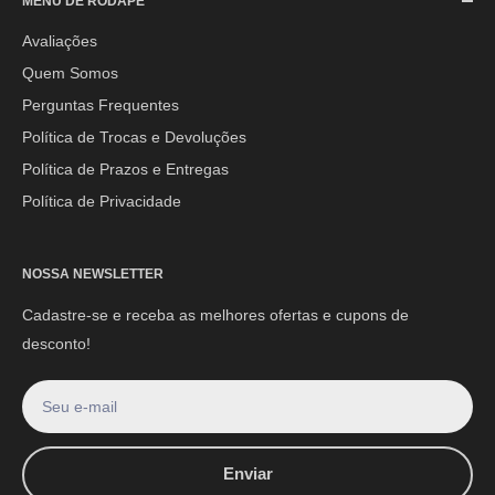
MENU DE RODAPÉ
Segunda à Sexta-feira: 08h às 17h30min
Sábado: 08h às 12h
Avaliações
Quem Somos
E-mail:
contato@mpoutlethome.com
Perguntas Frequentes
WhatsApp:
(44) 9 8856-3798
Política de Trocas e Devoluções
Política de Prazos e Entregas
Política de Privacidade
NOSSA NEWSLETTER
Cadastre-se e receba as melhores ofertas e cupons de
desconto!
Seu e-mail
Enviar