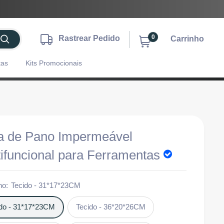
0
Rastrear Pedido
Carrinho
tas
Kits Promocionais
a de Pano Impermeável
tifuncional para Ferramentas
ho:
Tecido - 31*17*23CM
ido - 31*17*23CM
Tecido - 36*20*26CM