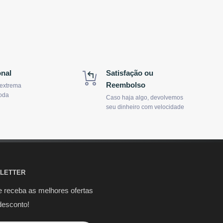
onal
Satisfação ou
Reembolso
 extrema
oda
Caso haja algo, devolvemos
seu dinheiro com velocidade
LETTER
e receba as melhores ofertas
desconto!