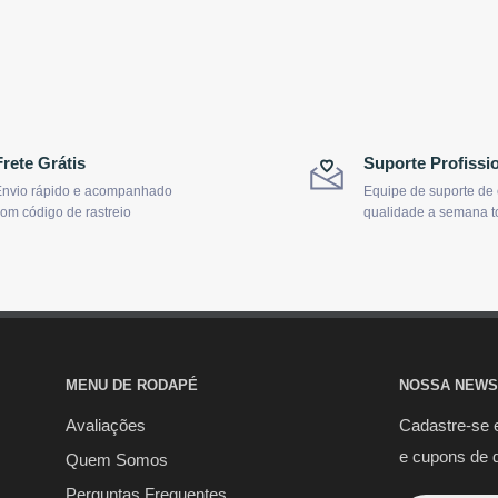
Frete Grátis
Suporte Profissi
nvio rápido e acompanhado
Equipe de suporte de
om código de rastreio
qualidade a semana t
MENU DE RODAPÉ
NOSSA NEWS
Avaliações
Cadastre-se 
e cupons de 
Quem Somos
Perguntas Frequentes