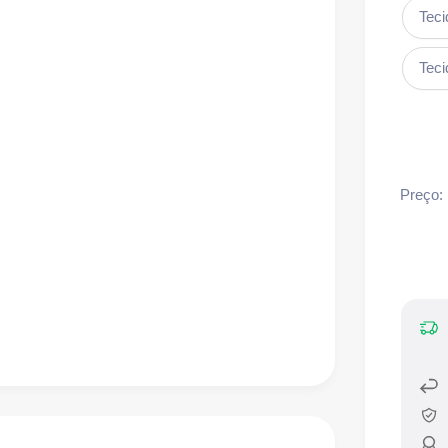
Tec
Tec
Preço: