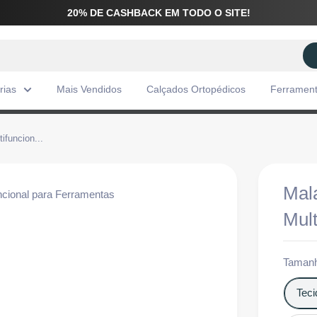
20% DE CASHBACK EM TODO O SITE!
rias
Mais Vendidos
Calçados Ortopédicos
Ferramen
funcion...
Mal
Mul
Taman
Tec