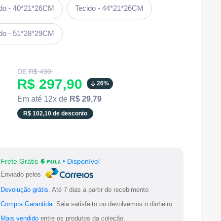
ido - 40*21*26CM
Tecido - 44*21*26CM
ido - 51*28*29CM
Translation
DE
R$ 400
missing:
Translation
R$ 297,90
26%
pt-
BR.product.general.regular_price
missing:
Em até 12x de
R$ 29,79
pt-
R$ 102,10 de desconto
BR.product.general.sale_price
Frete Grátis
• Disponível
Enviado pelos
Devolução grátis.
Até 7 dias a partir do recebimento
Compra Garantida.
Saia satisfeito ou devolvemos o dinheiro
Mais vendido
entre os produtos da coleção.