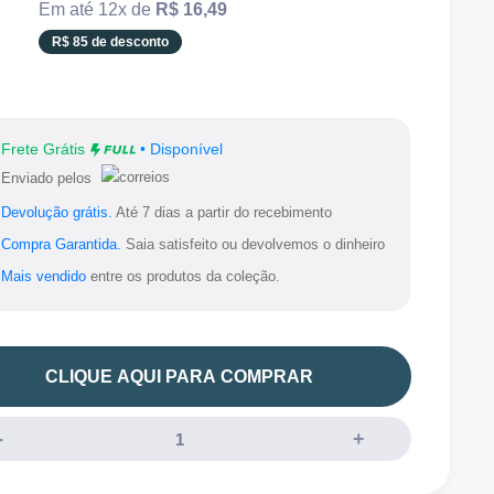
missing:
Em até 12x de
R$ 16,49
pt-
R$ 85 de desconto
BR.product.general.sale_price
Frete Grátis
• Disponível
Enviado pelos
Devolução grátis.
Até 7 dias a partir do recebimento
Compra Garantida.
Saia satisfeito ou devolvemos o dinheiro
Mais vendido
entre os produtos da coleção.
CLIQUE AQUI PARA COMPRAR