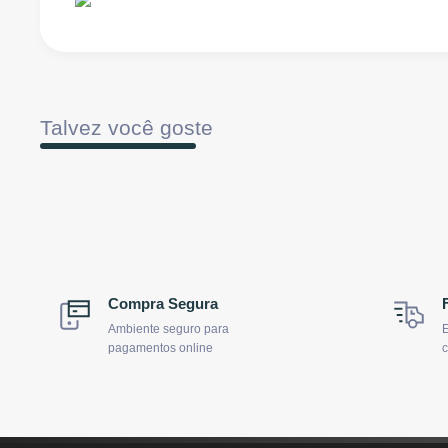
Talvez você goste
Compra Segura
Ambiente seguro para
E
pagamentos online
c