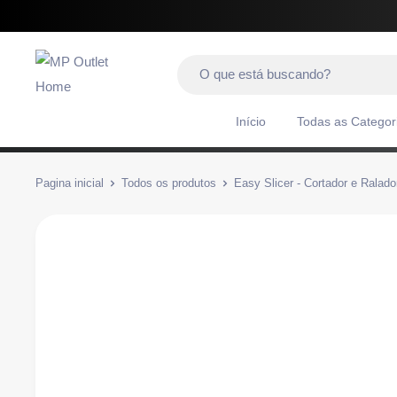
Início
Todas as Categor
Pagina inicial
Todos os produtos
Easy Slicer - Cortador e Ralador