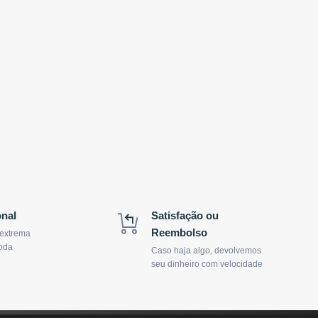
onal
Satisfação ou
Reembolso
 extrema
oda
Caso haja algo, devolvemos
seu dinheiro com velocidade