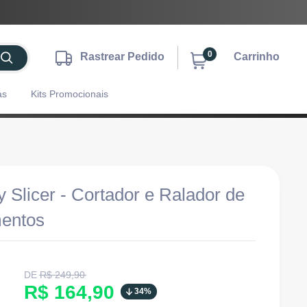
0
Rastrear Pedido
Carrinho
as
Kits Promocionais
 Slicer - Cortador e Ralador de
mentos
Translation
DE
R$ 249,90
missing:
Translation
R$ 164,90
34%
pt-
BR.product.general.regular_price