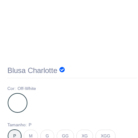
Blusa Charlotte
Cor:
Off-White
Tamanho:
P
P
M
G
GG
XG
XGG