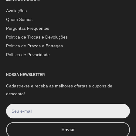
Segunda à Sexta-feira: 08h às 17h30min
Sábado: 08h às 12h
Avaliações
Quem Somos
E-mail:
contato@mpoutlethome.com
Perguntas Frequentes
WhatsApp:
(44) 9 8856-3798
Política de Trocas e Devoluções
Política de Prazos e Entregas
Política de Privacidade
NOSSA NEWSLETTER
Cadastre-se e receba as melhores ofertas e cupons de
desconto!
Seu e-mail
Enviar