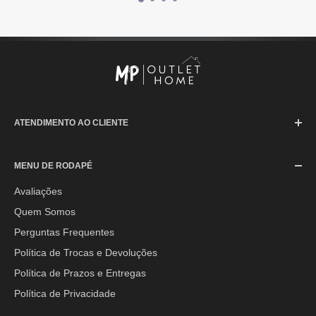
ATENDIMENTO AO CLIENTE
SAC (Serviço de Atendimento ao Consumidor)
MENU DE RODAPÉ
Segunda à Sexta-feira: 08h às 17h30min
Sábado: 08h às 12h
Avaliações
Quem Somos
E-mail:
contato@mpoutlethome.com
Perguntas Frequentes
WhatsApp:
(44) 9 8856-3798
Política de Trocas e Devoluções
Política de Prazos e Entregas
Política de Privacidade