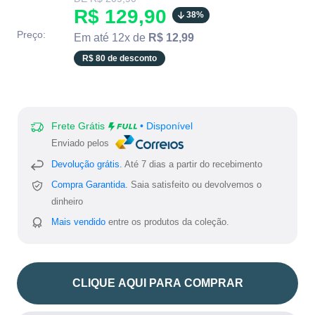
missing:
Translation
R$ 129,90
38%
pt-
BR.product.general.regular_price
missing:
Preço:
Em até 12x de
R$ 12,99
pt-
R$ 80 de desconto
BR.product.general.sale_
Frete Grátis
• Disponível
Enviado pelos
Devolução grátis.
Até 7 dias a partir do recebimento
Compra Garantida.
Saia satisfeito ou devolvemos o
dinheiro
Mais vendido
entre os produtos da coleção.
CLIQUE AQUI PARA COMPRAR