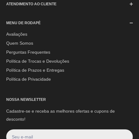
ATENDIMENTO AO CLIENTE
SAC (Serviço de Atendimento ao Consumidor)
MENU DE RODAPÉ
Segunda à Sexta-feira: 08h às 17h30min
Sábado: 08h às 12h
Avaliações
Quem Somos
E-mail:
contato@mpoutlethome.com
Perguntas Frequentes
WhatsApp:
(44) 9 8856-3798
Política de Trocas e Devoluções
Política de Prazos e Entregas
Política de Privacidade
NOSSA NEWSLETTER
Cadastre-se e receba as melhores ofertas e cupons de
desconto!
Seu e-mail