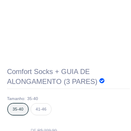
Comfort Socks + GUIA DE
ALONGAMENTO (3 PARES)
Tamanho:
35-40
35-40
41-46
Translation
DE
R$ 209,90