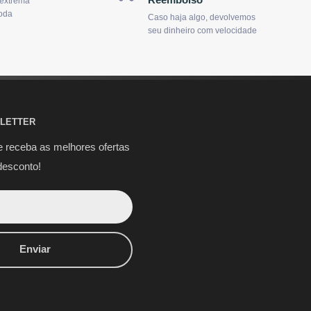
 extrema
oda
Caso haja algo, devolvemos
seu dinheiro com velocidade
LETTER
e receba as melhores ofertas
desconto!
Enviar