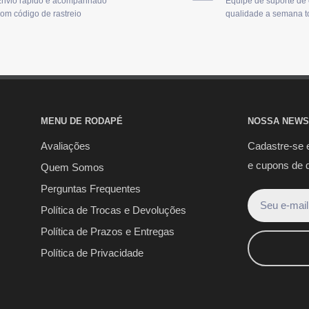
nvio rápido e acompanhado
Equipe de suporte de
om código de rastreio
qualidade a semana t
MENU DE RODAPÉ
NOSSA NEWS
Avaliações
Cadastre-se 
e cupons de 
Quem Somos
Perguntas Frequentes
Seu e-mail
Política de Trocas e Devoluções
Política de Prazos e Entregas
Política de Privacidade