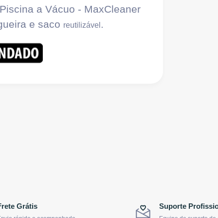
 Piscina a Vácuo - MaxCleaner
gueira e saco
.
reutilizável
Frete Grátis
Suporte Profissi