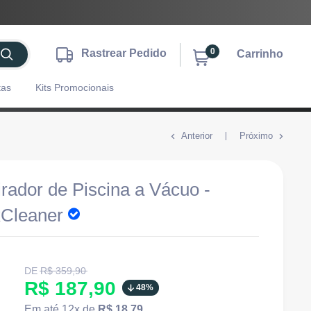
0
Rastrear Pedido
Carrinho
tas
Kits Promocionais
Anterior
Próximo
rador de Piscina a Vácuo -
Cleaner
Translation
DE
R$ 359,90
missing:
Translation
R$ 187,90
48%
pt-
BR.product.general.regular_price
missing:
Em até 12x de
R$ 18,79