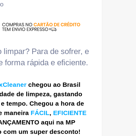
ão
 limpar? Para de sofrer, e
 forma rápida e eficiente.
axCleaner
chegou ao Brasil
dade de limpeza, gastando
 e tempo
. Chegou a hora de
de maneira
FÁCIL
,
EFICIENTE
ANÇAMENTO aqui na MP
so com um super desconto
!