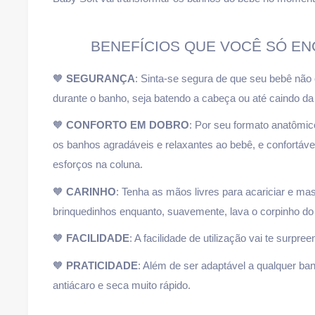
BENEFÍCIOS QUE VOCÊ SÓ E
🧡
SEGURANÇA
: Sinta-se segura de que seu bebê não
durante o banho, seja batendo a cabeça ou até caindo da
🧡
CONFORTO EM DOBRO
: Por seu formato anatômico
os banhos agradáveis e relaxantes ao bebê, e confortávei
esforços na coluna.
🧡
CARINHO
: Tenha as mãos livres para acariciar e 
brinquedinhos enquanto, suavemente, lava o corpinho do
🧡
FACILIDADE
: A facilidade de utilização vai te surpre
🧡
PRATICIDADE
: Além de ser adaptável a qualquer ban
antiácaro e seca muito rápido.