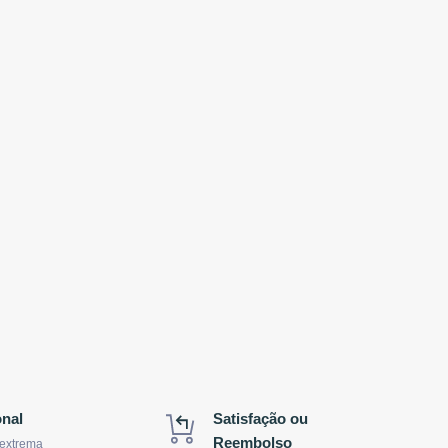
onal
Satisfação ou
Reembolso
 extrema