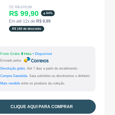
Translation
DE
R$ 279,90
missing:
Translation
R$ 99,90
64%
pt-
BR.product.general.regular_price
missing:
Em até 12x de
R$ 9,99
pt-
R$ 180 de desconto
BR.product.general.sale_price
Frete Grátis
• Disponível
Enviado pelos
Devolução grátis.
Até 7 dias a partir do recebimento
Compra Garantida.
Saia satisfeito ou devolvemos o dinheiro
Mais vendido
entre os produtos da coleção.
CLIQUE AQUI PARA COMPRAR