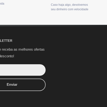
oda
Caso haja algo, devolvemos
seu dinheiro com velocidade
LETTER
e receba as melhores ofertas
desconto!
Enviar