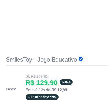
SmilesToy - Jogo Educativo
Translation
DE
R$ 239,90
missing:
Translation
R$ 129,90
46%
pt-
BR.product.general.regular_price
missing:
Preço:
Em até 12x de
R$ 12,99
pt-
R$ 110 de desconto
BR.product.general.sale_