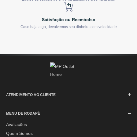
Satisfação ou Reembolso
Caso haja algo, devolvemos seu dinheiro com velocidade
ATENDIMENTO AO CLIENTE
SAC (Serviço de Atendimento ao Consumidor)
MENU DE RODAPÉ
Segunda à Sexta-feira: 08h às 17h30min
Sábado: 08h às 12h
Avaliações
Quem Somos