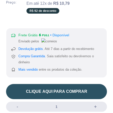
missing:
Preço:
Em até 12x de
R$ 10,79
pt-
R$ 92 de desconto
BR.product.general.sale_
Frete Grátis
• Disponível
Enviado pelos
Devolução grátis.
Até 7 dias a partir do recebimento
Compra Garantida.
Saia satisfeito ou devolvemos o
dinheiro
Mais vendido
entre os produtos da coleção.
CLIQUE AQUI PARA COMPRAR