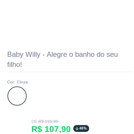
Baby Willy - Alegre o banho do seu
filho!
Cor:
Cinza
Translation
DE
R$ 199,90
missing:
Translation
R$ 107,90
46%
pt-
BR.product.general.regular_price