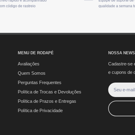
nvio rápido e acompanhado
Equipe de suporte de
om código de rastreio
qualidade a semana t
MENU DE RODAPÉ
NOSSA NEWS
Avaliações
Cadastre-se 
e cupons de 
Quem Somos
Perguntas Frequentes
Seu e-mail
Política de Trocas e Devoluções
Política de Prazos e Entregas
Política de Privacidade