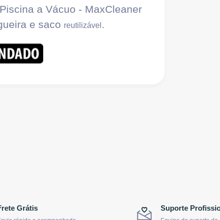
 Piscina a Vácuo - MaxCleaner
gueira e saco
.
reutilizável
Frete Grátis
Suporte Profissi