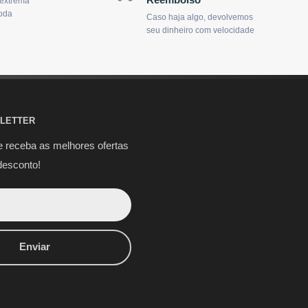
 extrema
oda
Caso haja algo, devolvemos
seu dinheiro com velocidade
LETTER
e receba as melhores ofertas
desconto!
Enviar