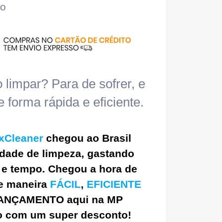
ão
 limpar? Para de sofrer, e
 forma rápida e eficiente.
axCleaner
chegou ao Brasil
dade de limpeza, gastando
 e tempo
. Chegou a hora de
de maneira
FÁCIL
,
EFICIENTE
ANÇAMENTO aqui na MP
so com um super desconto
!