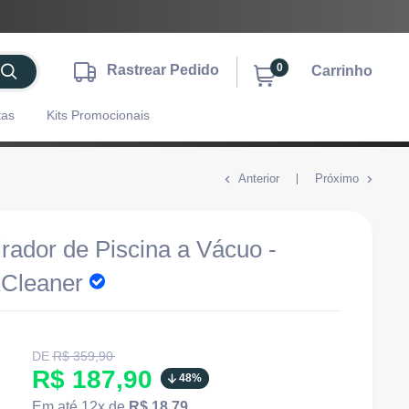
0
Rastrear Pedido
Carrinho
tas
Kits Promocionais
Anterior
Próximo
rador de Piscina a Vácuo -
Cleaner
Translation
DE
R$ 359,90
missing:
Translation
R$ 187,90
48%
pt-
BR.product.general.regular_price
missing:
Em até 12x de
R$ 18,79