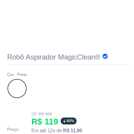
Robô Aspirador MagicClean®
Cor:
Preto
Translation
DE
R$ 300
missing:
Translation
R$ 119
60%
pt-
BR.product.general.regular_price
missing:
Preço:
Em até 12x de
R$ 11,90