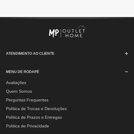
ATENDIMENTO AO CLIENTE
SAC (Serviço de Atendimento ao Consumidor)
MENU DE RODAPÉ
Segunda à Sexta-feira: 08h às 17h30min
Sábado: 08h às 12h
Avaliações
Quem Somos
E-mail:
contato@mpoutlethome.com
Perguntas Frequentes
WhatsApp:
(44) 9 8856-3798
Política de Trocas e Devoluções
Política de Prazos e Entregas
Política de Privacidade