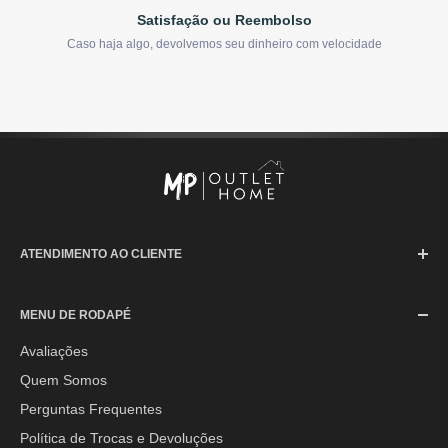
Satisfação ou Reembolso
Caso haja algo, devolvemos seu dinheiro com velocidade
ATENDIMENTO AO CLIENTE
SAC (Serviço de Atendimento ao Consumidor)
MENU DE RODAPÉ
Segunda à Sexta-feira: 08h às 17h30min
Sábado: 08h às 12h
Avaliações
Quem Somos
E-mail:
contato@mpoutlethome.com
Perguntas Frequentes
WhatsApp:
(44) 9 8856-3798
Política de Trocas e Devoluções