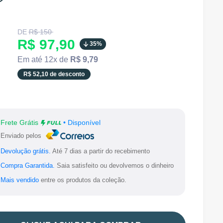
Translation
DE
R$ 150
missing:
Translation
R$ 97,90
35%
pt-
BR.product.general.regular_price
missing:
Em até 12x de
R$ 9,79
pt-
R$ 52,10 de desconto
BR.product.general.sale_price
Frete Grátis
• Disponível
Enviado pelos
Devolução grátis.
Até 7 dias a partir do recebimento
Compra Garantida.
Saia satisfeito ou devolvemos o dinheiro
Mais vendido
entre os produtos da coleção.