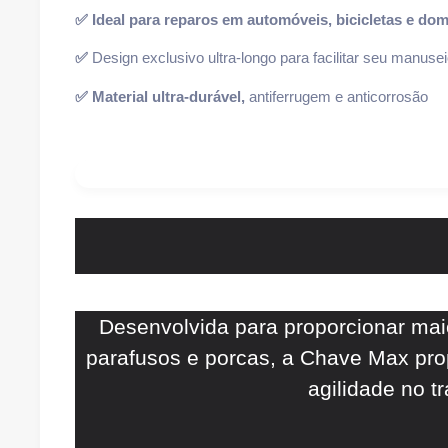
✅ Ideal para reparos em automóveis, bicicletas e do
✅
Design exclusivo ultra-longo para facilitar seu manusei
✅ Material ultra-durável,
antiferrugem e anticorrosão
Desenvolvida para proporcionar maio
parafusos e porcas, a Chave Max pro
agilidade no t