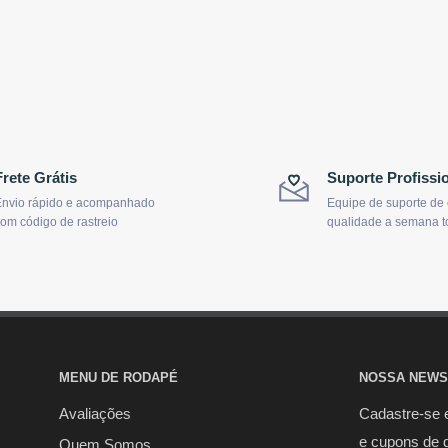
Frete Grátis
Suporte Profissi
nvio rápido e acompanhado
Equipe de suporte de
om código de rastreio
qualidade a semana t
MENU DE RODAPÉ
NOSSA NEWS
Avaliações
Cadastre-se 
e cupons de 
Quem Somos