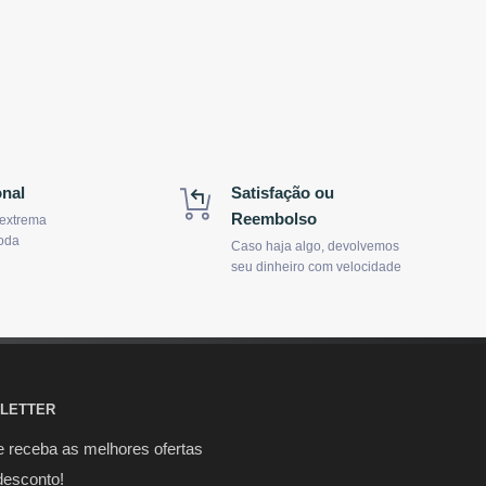
onal
Satisfação ou
Reembolso
 extrema
oda
Caso haja algo, devolvemos
seu dinheiro com velocidade
LETTER
e receba as melhores ofertas
desconto!