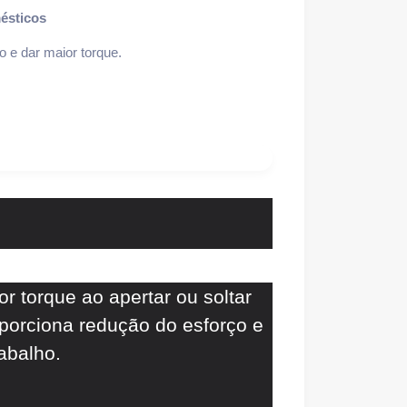
mésticos
o e dar maior torque.
r torque ao apertar ou soltar
porciona redução do esforço e
rabalho.