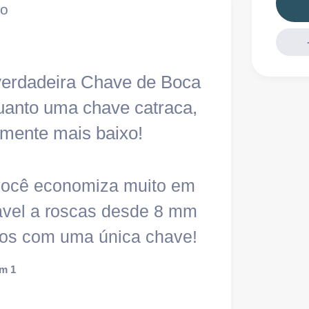
ão
 verdadeira Chave de Boca
 quanto uma chave catraca,
amente mais baixo!
você economiza muito em
tável a roscas desde 8 mm
ros com uma única chave!
em 1