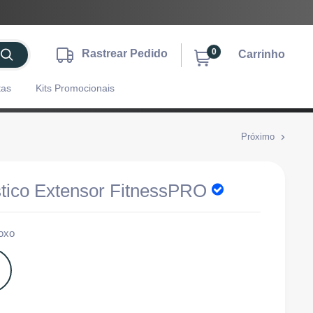
0
Rastrear Pedido
Carrinho
tas
Kits Promocionais
Próximo
stico Extensor FitnessPRO
oxo