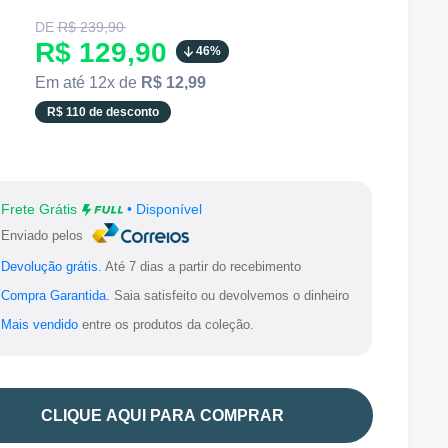
Translation
DE
R$ 239,90
missing:
Translation
R$ 129,90
46%
pt-
BR.product.general.regular_price
missing:
Em até 12x de
R$ 12,99
pt-
R$ 110 de desconto
BR.product.general.sale_price
Frete Grátis
• Disponível
Enviado pelos
Devolução grátis.
Até 7 dias a partir do recebimento
Compra Garantida.
Saia satisfeito ou devolvemos o dinheiro
Mais vendido
entre os produtos da coleção.
CLIQUE AQUI PARA COMPRAR