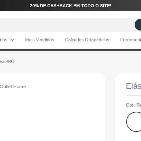
20% DE CASHBACK EM TODO O SITE!
rias
Mais Vendidos
Calçados Ortopédicos
Ferramen
tnessPRO
Elá
Cor:
R