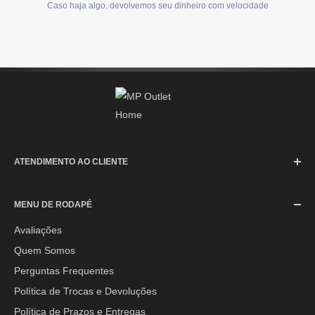
Caso haja algo, devolvemos seu dinheiro com velocidade
ATENDIMENTO AO CLIENTE
SAC (Serviço de Atendimento ao Consumidor)
MENU DE RODAPÉ
Segunda à Sexta-feira: 08h às 17h30min
Sábado: 08h às 12h
Avaliações
Quem Somos
E-mail:
contato@mpoutlethome.com
Perguntas Frequentes
WhatsApp:
(44) 9 8856-3798
Política de Trocas e Devoluções
Política de Prazos e Entregas