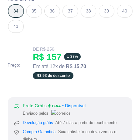
34
35
36
37
38
39
40
41
Translation
DE
R$ 250
missing:
Translation
R$ 157
37%
pt-
BR.product.general.regular_price
missing:
Preço:
Em até 12x de
R$ 15,70
pt-
R$ 93 de desconto
BR.product.general.sale_
Frete Grátis
• Disponível
Enviado pelos
Devolução grátis.
Até 7 dias a partir do recebimento
Compra Garantida.
Saia satisfeito ou devolvemos o
dinheiro