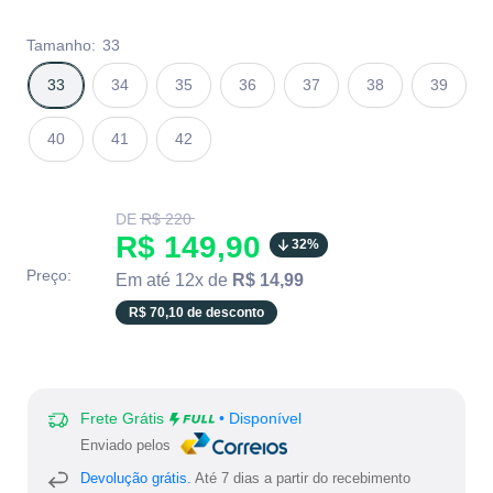
Tamanho:
33
33
34
35
36
37
38
39
40
41
42
Translation
DE
R$ 220
missing:
Translation
R$ 149,90
32%
pt-
BR.product.general.regular_price
missing:
Preço:
Em até 12x de
R$ 14,99
pt-
R$ 70,10 de desconto
BR.product.general.sale_
Frete Grátis
• Disponível
Enviado pelos
Devolução grátis.
Até 7 dias a partir do recebimento