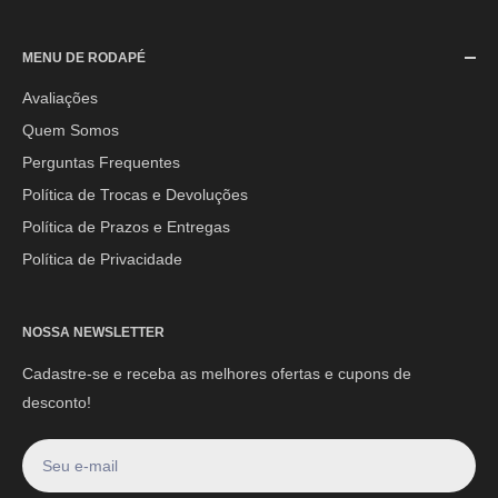
SAC (Serviço de Atendimento ao Consumidor)
MENU DE RODAPÉ
Segunda à Sexta-feira: 08h às 17h30min
Sábado: 08h às 12h
Avaliações
Quem Somos
E-mail:
contato@mpoutlethome.com
Perguntas Frequentes
WhatsApp:
(44) 9 8856-3798
Política de Trocas e Devoluções
Política de Prazos e Entregas
Política de Privacidade
NOSSA NEWSLETTER
Cadastre-se e receba as melhores ofertas e cupons de
desconto!
Seu e-mail