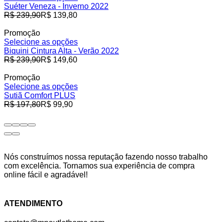
Suéter Veneza - Inverno 2022
Preço
R$ 239,90
R$ 139,80
normal
Promoção
Selecione as opções
Biquini Cintura Alta - Verão 2022
Preço
R$ 239,90
R$ 149,60
normal
Promoção
Selecione as opções
Sutiã Comfort PLUS
Preço
R$ 197,80
R$ 99,90
normal
Nós construímos nossa reputação fazendo nosso trabalho
com excelência. Tornamos sua experiência de compra
online fácil e agradável!
Facebook
Instagram
ATENDIMENTO