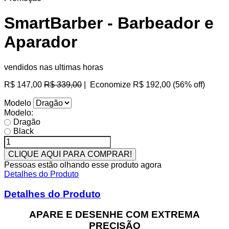
SmartBarber - Barbeador e
Aparador
vendidos nas ultimas horas
Preço
R$ 147,00
R$ 339,00
|
Economize
R$ 192,00
(
56
% off)
normal
Modelo
Modelo:
Dragão
Black
CLIQUE AQUI PARA COMPRAR!
Pessoas estão olhando esse produto agora
Detalhes do Produto
Detalhes do Produto
APARE E DESENHE COM EXTREMA
PRECISÃO