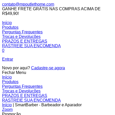
contato@mpoutlethome.com
GANHE FRETE GRÁTIS NAS COMPRAS ACIMA DE
R$49,90!
Facebook
Instagram
MP
Início
Outlet
Produtos
Home
Perguntas Frequentes
Trocas e Devoluções
PRAZOS E ENTREGAS
RASTREIE SUA ENCOMENDA
0
Entrar
Novo por aqui?
Cadastre-se agora
Fechar Menu
Início
Produtos
Perguntas Frequentes
Trocas e Devoluções
PRAZOS E ENTREGAS
RASTREIE SUA ENCOMENDA
Início
|
SmartBarber - Barbeador e Aparador
Zoom
Promoção