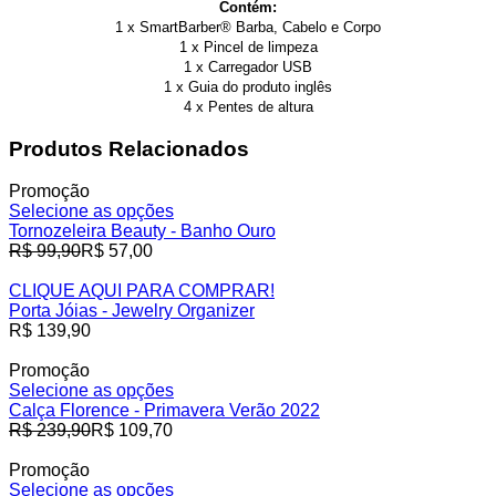
Contém:
1 x SmartBarber® Barba, Cabelo e Corpo
1 x Pincel de limpeza
1 x Carregador USB
1 x Guia do produto inglês
4 x Pentes de altura
Produtos Relacionados
Promoção
Selecione as opções
Tornozeleira Beauty - Banho Ouro
Preço
R$ 99,90
R$ 57,00
normal
CLIQUE AQUI PARA COMPRAR!
Porta Jóias - Jewelry Organizer
Preço
R$ 139,90
normal
Promoção
Selecione as opções
Calça Florence - Primavera Verão 2022
Preço
R$ 239,90
R$ 109,70
normal
Promoção
Selecione as opções