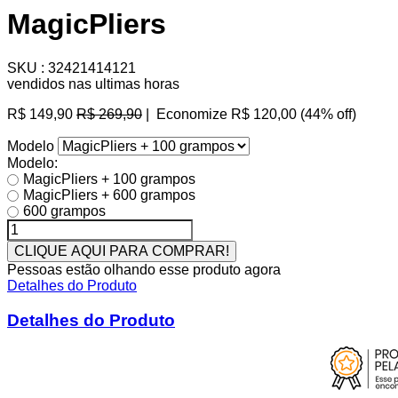
MagicPliers
SKU :
32421414121
vendidos nas ultimas horas
Preço
R$ 149,90
R$ 269,90
|
Economize
R$ 120,00
(
44
% off)
normal
Modelo
Modelo:
MagicPliers + 100 grampos
MagicPliers + 600 grampos
600 grampos
CLIQUE AQUI PARA COMPRAR!
Pessoas estão olhando esse produto agora
Detalhes do Produto
Detalhes do Produto