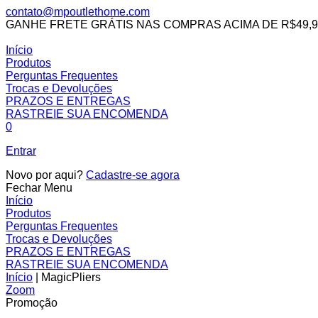
contato@mpoutlethome.com
GANHE FRETE GRÁTIS NAS COMPRAS ACIMA DE R$49,9
Facebook
Instagram
MP
Início
Outlet
Produtos
Home
Perguntas Frequentes
Trocas e Devoluções
PRAZOS E ENTREGAS
RASTREIE SUA ENCOMENDA
0
Entrar
Novo por aqui?
Cadastre-se agora
Fechar Menu
Início
Produtos
Perguntas Frequentes
Trocas e Devoluções
PRAZOS E ENTREGAS
RASTREIE SUA ENCOMENDA
Início
|
MagicPliers
Zoom
Promoção