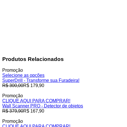
Produtos Relacionados
Promoção
Selecione as opções
SuperDrill - Transforme sua Furadeira!
Preço
R$ 300,00
R$ 179,90
normal
Promoção
CLIQUE AQUI PARA COMPRAR!
Wall Scanner PRO - Detector de objetos
Preço
R$ 379,90
R$ 167,90
normal
Promoção
CLIQUE AQUI PARA COMPRAR!