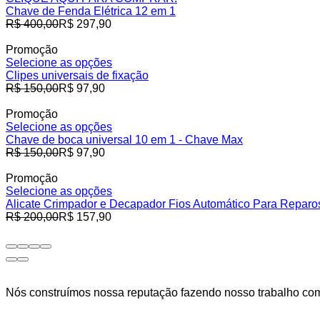
Chave de Fenda Elétrica 12 em 1
Preço
R$ 400,00
R$ 297,90
normal
Promoção
Selecione as opções
Clipes universais de fixação
Preço
R$ 150,00
R$ 97,90
normal
Promoção
Selecione as opções
Chave de boca universal 10 em 1 - Chave Max
Preço
R$ 150,00
R$ 97,90
normal
Promoção
Selecione as opções
Alicate Crimpador e Decapador Fios Automático Para Reparo
Preço
R$ 200,00
R$ 157,90
normal
Nós construímos nossa reputação fazendo nosso trabalho com 
Facebook
Instagram