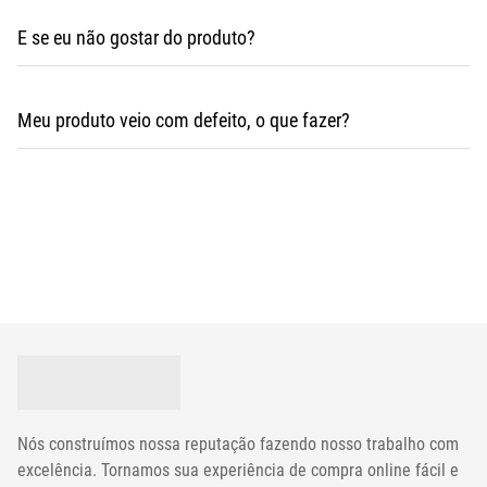
E se eu não gostar do produto?
Meu produto veio com defeito, o que fazer?
contato@mpoutlethome.com
WhatsApp (44) 98856-3798
contato@mpoutlethome.com
WhatsApp (44) 98856-3798
Nós construímos nossa reputação fazendo nosso trabalho com
excelência. Tornamos sua experiência de compra online fácil e