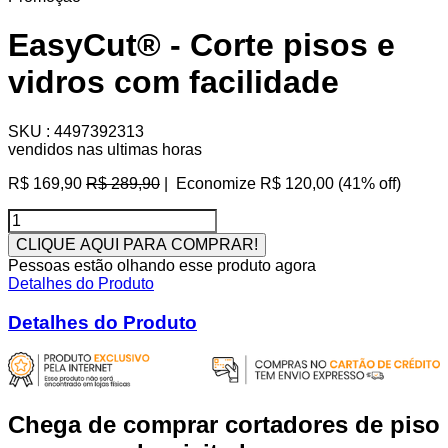
EasyCut® - Corte pisos e
vidros com facilidade
SKU :
4497392313
vendidos nas ultimas horas
Preço
R$ 169,90
R$ 289,90
|
Economize
R$ 120,00
(
41
% off)
normal
CLIQUE AQUI PARA COMPRAR!
Pessoas estão olhando esse produto agora
Detalhes do Produto
Detalhes do Produto
Chega de comprar cortadores de piso