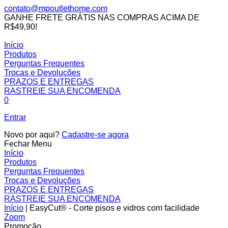
contato@mpoutlethome.com
GANHE FRETE GRÁTIS NAS COMPRAS ACIMA DE
R$49,90!
Facebook
Instagram
MP
Início
Outlet
Produtos
Home
Perguntas Frequentes
Trocas e Devoluções
PRAZOS E ENTREGAS
RASTREIE SUA ENCOMENDA
0
Entrar
Novo por aqui?
Cadastre-se agora
Fechar Menu
Início
Produtos
Perguntas Frequentes
Trocas e Devoluções
PRAZOS E ENTREGAS
RASTREIE SUA ENCOMENDA
Início
|
EasyCut® - Corte pisos e vidros com facilidade
Zoom
Promoção