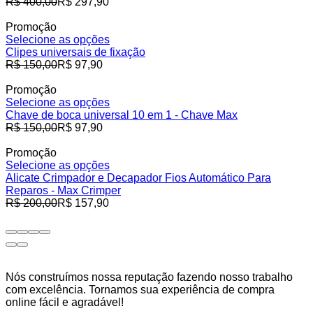
Preço
R$ 400,00
R$ 297,90
normal
Promoção
Selecione as opções
Clipes universais de fixação
Preço
R$ 150,00
R$ 97,90
normal
Promoção
Selecione as opções
Chave de boca universal 10 em 1 - Chave Max
Preço
R$ 150,00
R$ 97,90
normal
Promoção
Selecione as opções
Alicate Crimpador e Decapador Fios Automático Para
Reparos - Max Crimper
Preço
R$ 200,00
R$ 157,90
normal
Nós construímos nossa reputação fazendo nosso trabalho
com excelência. Tornamos sua experiência de compra
online fácil e agradável!