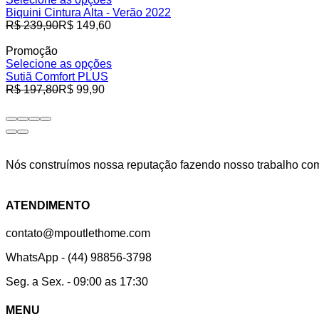
Biquini Cintura Alta - Verão 2022
Preço
R$ 239,90
R$ 149,60
normal
Promoção
Selecione as opções
Sutiã Comfort PLUS
Preço
R$ 197,80
R$ 99,90
normal
Nós construímos nossa reputação fazendo nosso trabalho com 
Facebook
Instagram
ATENDIMENTO
contato@mpoutlethome.com
WhatsApp - (44) 98856-3798
Seg. a Sex. - 09:00 as 17:30
MENU