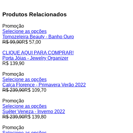
Produtos Relacionados
Promoção
Selecione as opções
Tornozeleira Beauty - Banho Ouro
Preço
R$ 99,90
R$ 57,00
normal
CLIQUE AQUI PARA COMPRAR!
Porta Jóias - Jewelry Organizer
Preço
R$ 139,90
normal
Promoção
Selecione as opções
Calça Florence - Primavera Verão 2022
Preço
R$ 239,90
R$ 109,70
normal
Promoção
Selecione as opções
Suéter Veneza - Inverno 2022
Preço
R$ 239,90
R$ 139,80
normal
Promoção
Selecione as opções