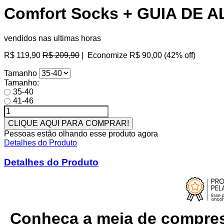
Comfort Socks + GUIA DE 
vendidos nas ultimas horas
Preço
R$ 119,90
R$ 209,90
|
Economize
R$ 90,00
(
42
% off)
normal
Tamanho
Tamanho:
35-40
41-46
CLIQUE AQUI PARA COMPRAR!
Pessoas estão olhando esse produto agora
Detalhes do Produto
Detalhes do Produto
Conheça a meia de compres