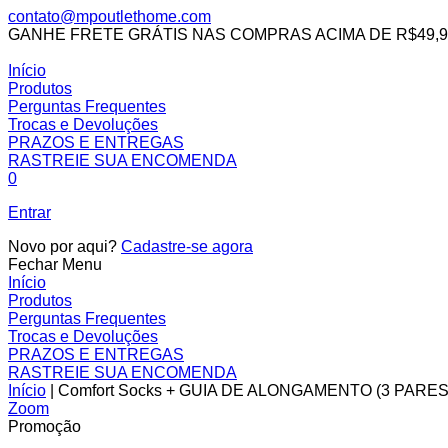
contato@mpoutlethome.com
GANHE FRETE GRÁTIS NAS COMPRAS ACIMA DE R$49,9
Facebook
Instagram
MP
Início
Outlet
Produtos
Home
Perguntas Frequentes
Trocas e Devoluções
PRAZOS E ENTREGAS
RASTREIE SUA ENCOMENDA
0
Entrar
Novo por aqui?
Cadastre-se agora
Fechar Menu
Início
Produtos
Perguntas Frequentes
Trocas e Devoluções
PRAZOS E ENTREGAS
RASTREIE SUA ENCOMENDA
Início
|
Comfort Socks + GUIA DE ALONGAMENTO (3 PARES
Zoom
Promoção