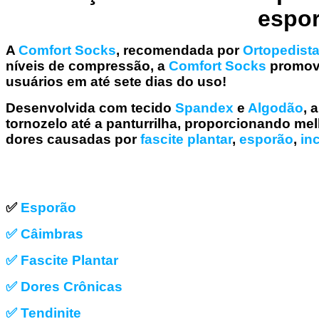
espor
A
Comfort Socks
, recomendada por
Ortopedist
níveis de compressão, a
Comfort Socks
promove
usuários em até sete dias do uso!
Desenvolvida com tecido
Spandex
e
Algodão
, 
tornozelo até a panturrilha, proporcionando me
dores causadas por
fascite plantar
,
esporão
,
in
✅
Esporão
✅ Câimbras
✅ Fascite Plantar
✅ Dores Crônicas
✅ Tendinite