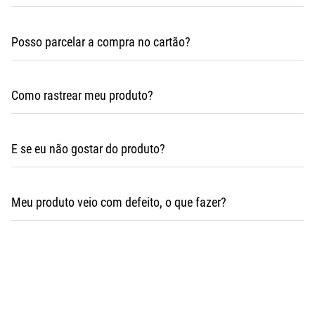
Posso parcelar a compra no cartão?
Como rastrear meu produto?
E se eu não gostar do produto?
Meu produto veio com defeito, o que fazer?
contato@mpoutlethome.com
WhatsApp (44) 98856-3798
contato@mpoutlethome.com
WhatsApp (44) 98856-3798