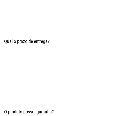
Qual o prazo de entrega?
9 a 25 dias úteis
3 a 5 dias úteis
O produto possui garantia?