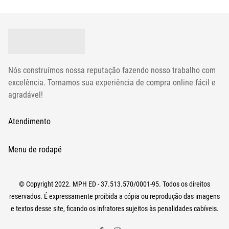
Nós construímos nossa reputação fazendo nosso trabalho com
excelência. Tornamos sua experiência de compra online fácil e
agradável!
Atendimento
contato@mpoutlethome.com
Menu de rodapé
WhatsApp - (44) 98856-3798
Avaliações
© Copyright 2022. MPH ED - 37.513.570/0001-95. Todos os direitos
Quem Somos
Seg. a Sex. - 09:00 as 17:30
reservados. É expressamente proibida a cópia ou reprodução das imagens
Perguntas Frequentes
e textos desse site, ficando os infratores sujeitos às penalidades cabíveis.
Política de Trocas e Devoluções